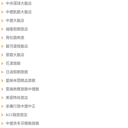
⋟
中央環球大飯店
線
⋟
中壢凱都大飯店
上
客
⋟
中壢大飯店
服
⋟
福隆假期旅店
⋟
育松園商旅
紅
⋟
銀河渡假飯店
利
⋟
景園大飯店
查
⋟
花漾旅館
詢
⋟
日涵假期旅館
⋟
愛錸休閒精品旅館
訂
⋟
雲端商務旅館中壢館
房
⋟
美堤時尚旅店
Q&A
⋟
承攜行旅中壢中正
⋟
A22薇旅旅店
國
⋟
中壢貝多芬精緻旅館
旅