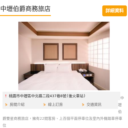
特
中壢伯爵商務旅店
詳細資料
色
民
宿
全
球
租
車
網
紅
⫯
桃園市中壢區中北路二段437巷8號(後火車站)
中
帶
⋟
房間介紹
⋟
線上訂房
⋟
交通資訊
壢
你
伯
玩
爵雙星商務旅店，擁有22間客房、上百個平面停車位及室內外機踏車停車
位