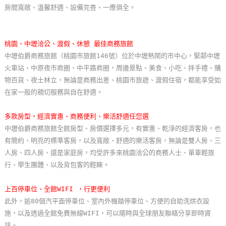
房間寬敞、溫馨舒適、設備完善、一應俱全。
玩
樂
地
桃園、中壢洽公、渡假、休憩 最佳商務旅館
圖
中壢伯爵商務旅館（桃園市旅館146號）位於中壢熱鬧的市中心，緊鄰中壢
火車站、中原夜市商圈、中平路商圈，周邊景點、美食、小吃、拌手禮、購
顧
物百貨、夜士林立，無論是商務出差、桃園市旅遊、渡假住宿，都能享受如
客
在家一般的親切服務與自在舒適。
服
務
多款房型，經濟實惠、商務便利、樂活舒適任您選
中壢伯爵商務旅館全館房型、房價選擇多元，有實惠、乾淨的經濟客房，也
有簡約、明亮的標準客房，以及寬敞、舒適的樂活客房，無論是雙人房、三
顧
人房、四人房、還是家庭房，均受許多來桃園洽公的商務人士、單車輕旅
客
行、學生團體、以及背包客的輕睞。
滿
意
上百停車位、全館WIFI ，行更便利
度
此外，逾80個汽平面停車位、室內外機踏停車位、方便的自助洗烘衣設
施，以及透過全館免費無線WIFI，可以隨時與全球朋友聯絡分享即時資
訂
訊。