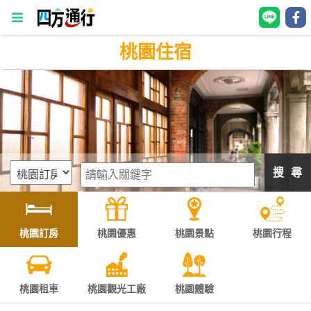
桃園住宿
四
方
通
行
訂
房
搜 尋
台
灣
訂
桃園訂房
桃園優惠
桃園景點
桃園行程
房
直接跟飯店訂房
HOT
桃園租車
桃園觀光工廠
桃園體驗