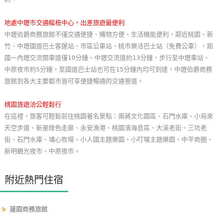
單
管
地處中壢市交通樞杻中心，出差旅遊最便利
理
中壢伯爵商務旅館不僅交通便捷、購物方便、生活機能便利，鄰近桃園、新
竹、中壢國道巴士客運站、市區公車站、桃市樂活巴士站（免費公車），距
國一內壢交流開車道僅10分鐘、中壢交流道約13分鐘，步行至中壢車站、
會
中原夜市約5分鐘，至國道巴士站也可在15分鐘內均可到達，中壢伯爵商務
員
旅館到各大主要都市皆可享便捷暢通的交通管道。
帳
戶
桃園旅遊洽公輕鬆行
在這裡，旅客可輕鬆前往桃園著名景點：兩蔣文化園區、石門水庫、小烏來
天空步道、新屋綠色走廊、永安漁港、桃園濱海息區、大溪老街、三坑老
客
街、石門水庫、埔心牧場、小人國主題樂園、小叮噹主題樂園、中平商圈、
服
新明觀光夜市、中原夜市。
聯
絡
附近熱門住宿
單
⋟
蓮園商務旅館
Line